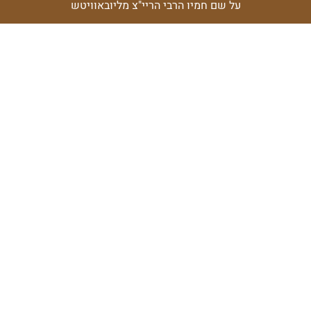
על שם חמיו הרבי הריי"צ מליובאוויטש