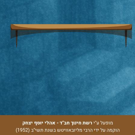
מופעל ע"י
רשת חינוך חב"ד - אהלי יוסף יצחק
הוקמה על ידי הרבי מליובאוויטש בשנת תשי"ב (1952)