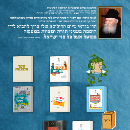
תחילת אייר
תמוז
תשרי
ספר המצוות
ספר המצוות
לצעירים
משיח
היום יום
איגרת יומית
וגאולה