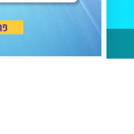
כאן יוטמע הטופס מ-Gravity Forms או ontact Form 7
להטמעת הטופס, עדכן את השדה 'd_code