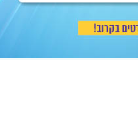
C
form_embe' ב-ACF